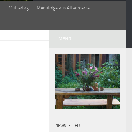
ü
Muttertag
Menüfolge aus Altvorderzeit
MEHR
NEWSLETTER