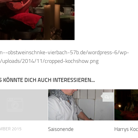
/xn--obstweinschnke-vierbach-57b.de/wordpress-6/wp-
t/uploads/2014/11/cropped-kochshow.png
 KÖNNTE DICH AUCH INTERESSIEREN...
0
Saisonende
Harrys Ko
EMBER 2015