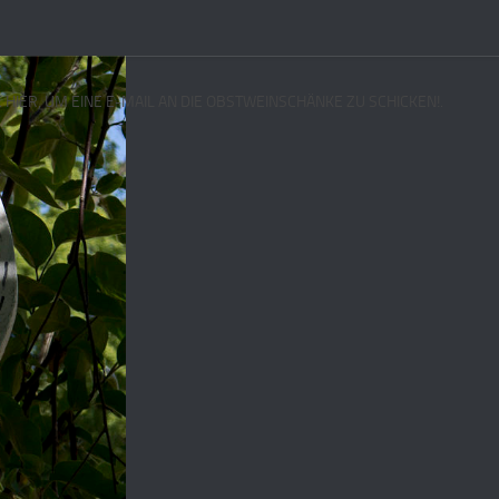
E HIER, UM EINE E-MAIL AN DIE OBSTWEINSCHÄNKE ZU SCHICKEN!.