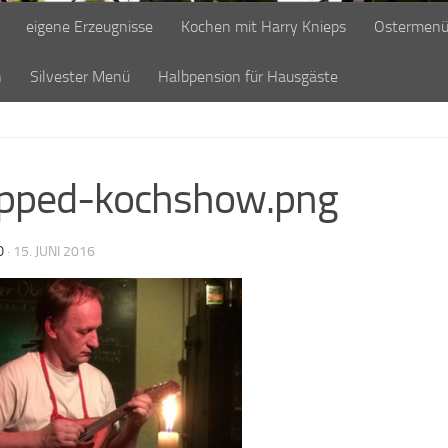
eigene Erzeugnisse
Kochen mit Harry Knieps
Ostermen
n
Silvester Menü
Halbpension für Hausgäste
opped-kochshow.png
O
·
15. JUNI 2016