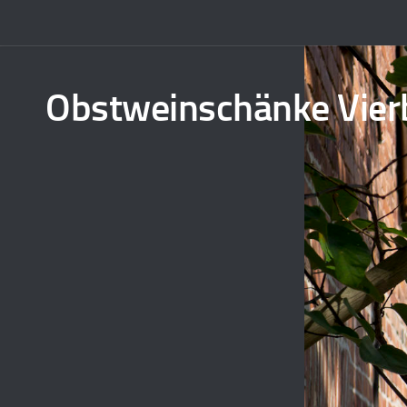
Obstweinschänke Vier