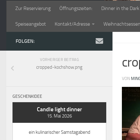
Zur Reservierung
Öffnungszeiten:
Dinner in the Dark
Speiseangebot
Kontakt/Adresse
Weihnachtsesse
FOLGEN:
cr
VORHERIGER BEITRAG
cropped-kochshow.png
VON
MIN
GESCHENKIDEE
Candle light dinner
15. Mai 2026
ein kulinarischer Samstagabend