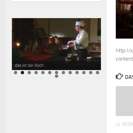
http:/
conten
das ist der Koch
DAS
22. DEZ