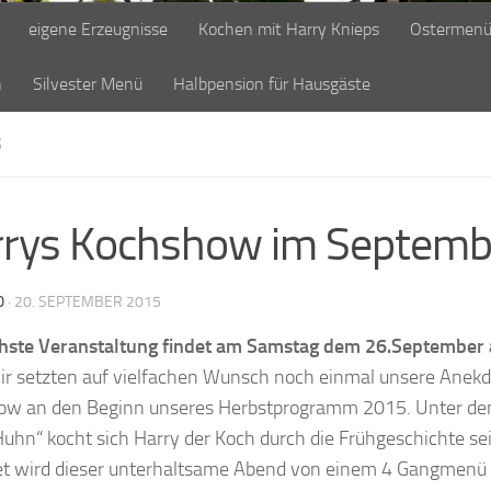
eigene Erzeugnisse
Kochen mit Harry Knieps
Ostermen
n
Silvester Menü
Halbpension für Hausgäste
S
rys Kochshow im Septemb
O
·
20. SEPTEMBER 2015
hste Veranstaltung findet am Samstag dem 26.September 
r setzten auf vielfachen Wunsch noch einmal unsere Anekd
ow an den Beginn unseres Herbstprogramm 2015. Unter d
Huhn“ kocht sich Harry der Koch durch die Frühgeschichte se
et wird dieser unterhaltsame Abend von einem 4 Gangmenü a