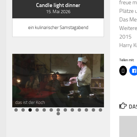
freue m
Candle light dinner
Plätze
15. Mai 2026
Das Men
ein kulinarischer Samstagabend
Weitere
2015
Harry K
Teilen mit:
das ist der Koch
DAS