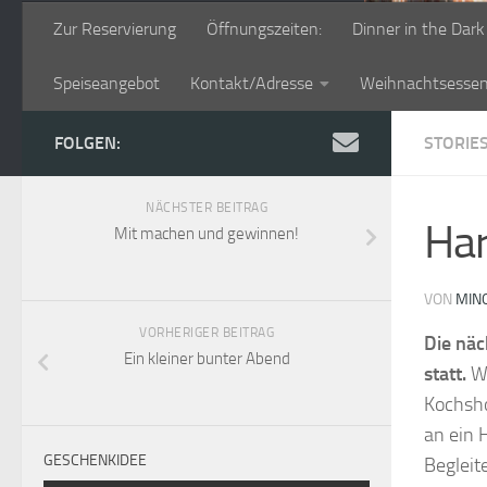
Zur Reservierung
Öffnungszeiten:
Dinner in the Dark
Speiseangebot
Kontakt/Adresse
Weihnachtsesse
FOLGEN:
STORIE
NÄCHSTER BEITRAG
Har
Mit machen und gewinnen!
VON
MIN
VORHERIGER BEITRAG
Die näc
Ein kleiner bunter Abend
statt.
Wi
Kochsh
an ein 
GESCHENKIDEE
Begleit