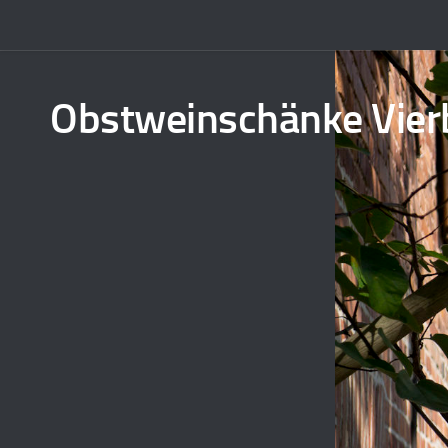
Obstweinschänke Vier