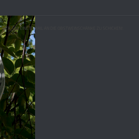
E HIER, UM EINE E-MAIL AN DIE OBSTWEINSCHÄNKE ZU SCHICKEN!.