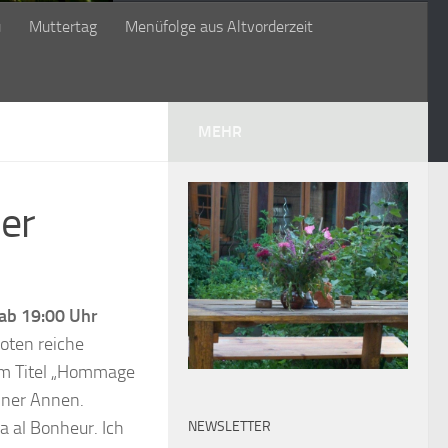
ü
Muttertag
Menüfolge aus Altvorderzeit
MEHR
er
ab 19:00 Uhr
oten reiche
em Titel „Hommage
iner Annen.
 al Bonheur. Ich
NEWSLETTER