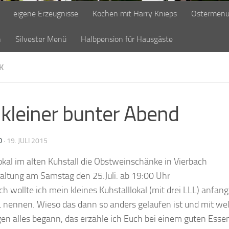
eigene Erzeugnisse
Kochen mit Harry Knieps
Ostermen
n
Silvester Menü
Halbpension für Hausgäste
K
 kleiner bunter Abend
O
·
19. JULI 2015
okal im alten Kuhstall die Obstweinschänke in Vierbach
altung am Samstag den 25.Juli. ab 19:00 Uhr
ch wollte ich mein kleines Kuhstalllokal (mit drei LLL) anfang
 nennen. Wieso das dann so anders gelaufen ist und mit we
en alles begann, das erzähle ich Euch bei einem guten Ess