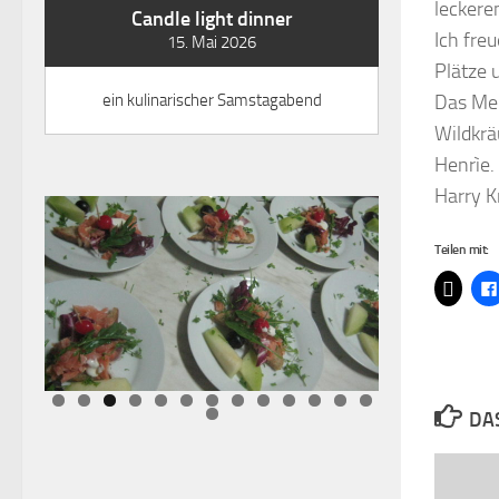
leckere
Candle light dinner
Ich fre
15. Mai 2026
Plätze 
ein kulinarischer Samstagabend
Das Men
Wildkrä
Henrìe.
Harry K
Teilen mit:
DAS