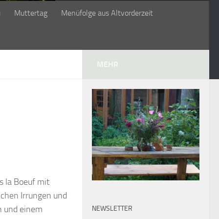
ü
Muttertag
Menüfolge aus Altvorderzeit
MEHR
s la Boeuf mit
lchen Irrungen und
en und einem
NEWSLETTER