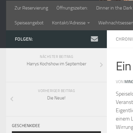
Zur Reservierung
Öffnungszeiten:
Dinner in the Dark
Speiseangebot
Kontakt/Adresse
Weihnachtsesse
FOLGEN:
CHRONI
NÄCHSTER BEITRAG
Ein
Harrys Kochshow im September
VON
MIN
VORHERIGER BEITRAG
Speisel
Die Neue!
Veranst
Eigentli
einem L
GESCHENKIDEE
Wirrung