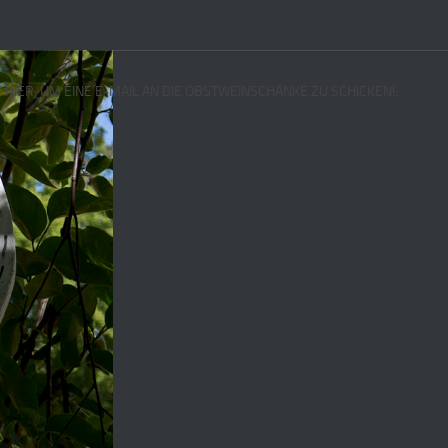
E HIER, UM EINE E-MAIL AN DIE OBSTWEINSCHÄNKE ZU SCHICKEN!.