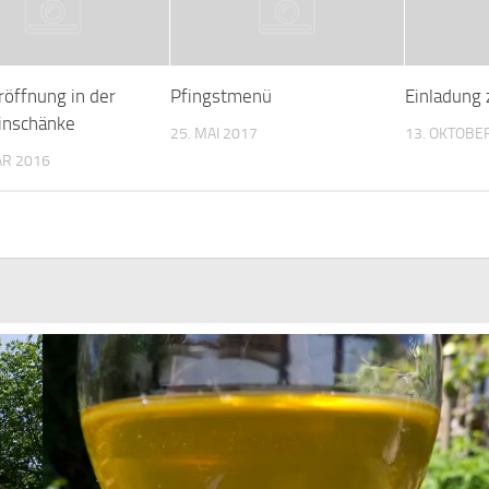
röffnung in der
Pfingstmenü
Einladung 
inschänke
25. MAI 2017
13. OKTOBE
AR 2016