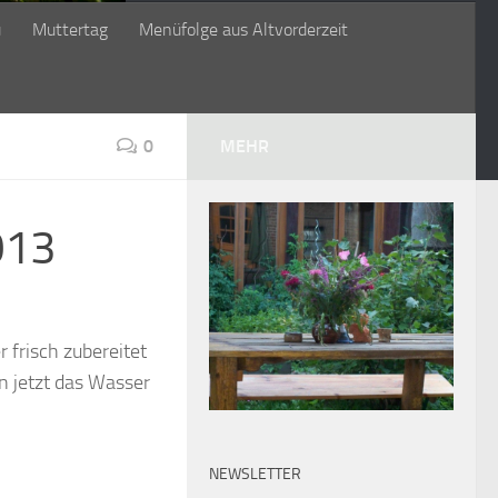
ü
Muttertag
Menüfolge aus Altvorderzeit
0
MEHR
013
 frisch zubereitet
n jetzt das Wasser
NEWSLETTER