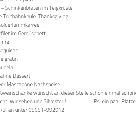
 – Schinkenbraten im Teigkruste
te Truthahnkeule Thanksgiving
olderlammkarree
filet im Gemüsebett
anne
equiche
felgratin
nudeln
Sahne Dessert
eer Mascapone Nachspeise
tweinschänke wünscht an dieser Stelle schon einmal schö
cht. Wir sehen und Silvester ! Ps: ein paar Plätze 
 Ruf an unter 05651-992912