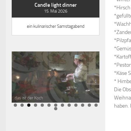
Candle light dinner
*Hirsch
15. Mai 2026
*gefüll
*Wachh
ein kulinarischer Samstagabend
*Zander
*Pilzpf
*Gemüs
*Kartof
*Pesto
*Käse 
* Himb
Die Obs
Weihna
haben.