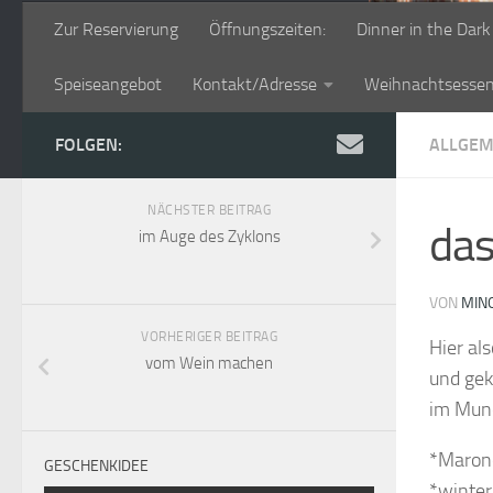
Zur Reservierung
Öffnungszeiten:
Dinner in the Dark
Speiseangebot
Kontakt/Adresse
Weihnachtsesse
FOLGEN:
ALLGEM
NÄCHSTER BEITRAG
das
im Auge des Zyklons
VON
MIN
VORHERIGER BEITRAG
Hier al
vom Wein machen
und gek
im Mun
*Maron
GESCHENKIDEE
*winter