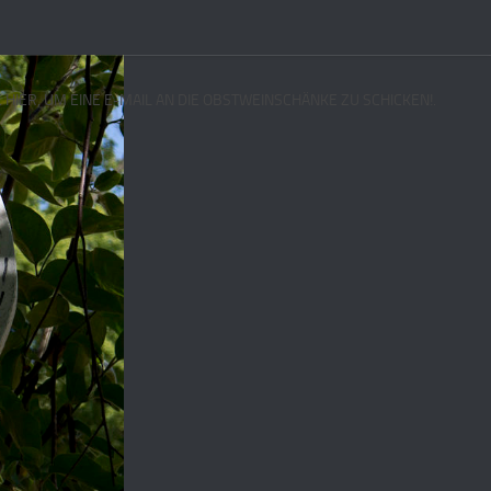
E HIER, UM EINE E-MAIL AN DIE OBSTWEINSCHÄNKE ZU SCHICKEN!.