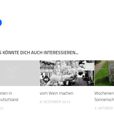
 KÖNNTE DICH AUCH INTERESSIEREN...
0
onen in
vom Wein machen
Wochenen
eutschland
Sonnensch
8. DEZEMBER 2013
012
3. OKTOBER