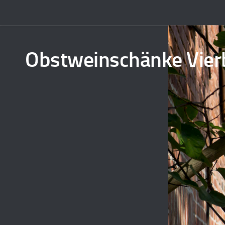
Obstweinschänke Vier