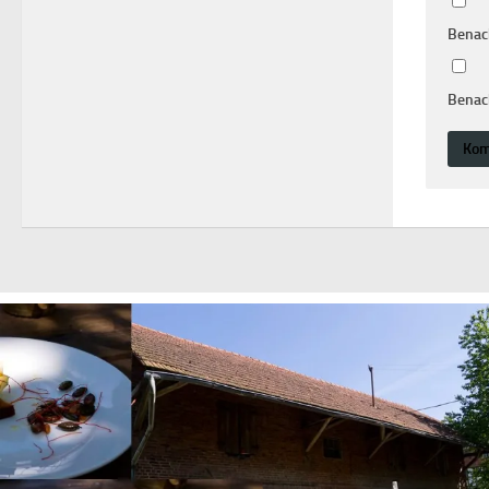
Benac
Benach