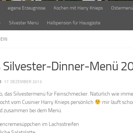
eigene Erzeugnisse
Kochen mit Harry Knieps
Ostermen
n
Silvester Menü
Halbpension für Hausgäste
EIN
 Silvester-Dinner-Menü 2
O
·
17. DEZEMBER 2013
so, das Silvestermenü für Feinschmecker. Natürlich wie immer
ocht vom Cusinier Harry Knieps persönlich
mir läuft scho
d zusammen bei dem Menü.
encremesüppchen im Lachsstreifen
liche Salatplatte