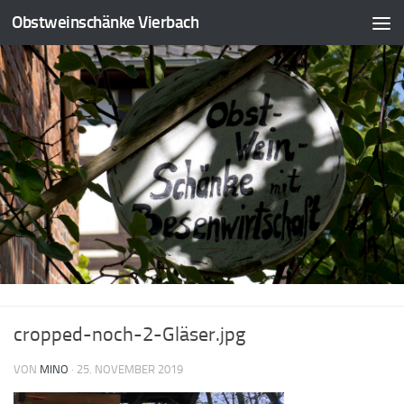
Obstweinschänke Vierbach
cropped-noch-2-Gläser.jpg
VON
MINO
·
25. NOVEMBER 2019