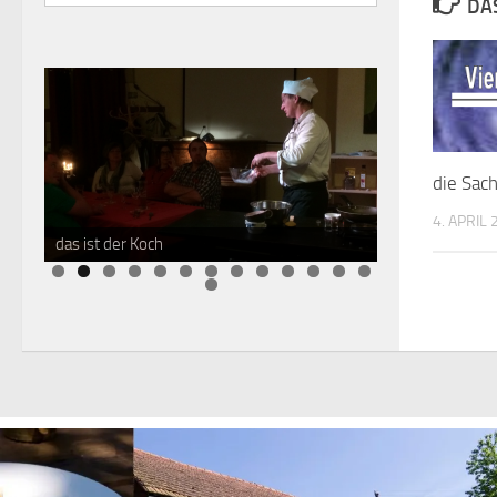
DAS
die Sac
4. APRIL
das ist der Koch