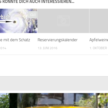
 KÖNNTE DICH AUCH INTERESSIEREN...
0
he mit dem Schatz
Reservierungskalender
Apfelwein
 2014
13. JUNI 2016
1. OKTOBER