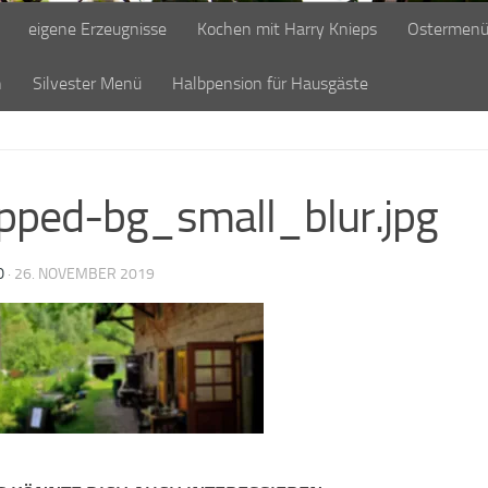
eigene Erzeugnisse
Kochen mit Harry Knieps
Ostermen
n
Silvester Menü
Halbpension für Hausgäste
pped-bg_small_blur.jpg
O
·
26. NOVEMBER 2019