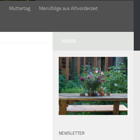
ü
Muttertag
Menüfolge aus Altvorderzeit
MEHR
NEWSLETTER