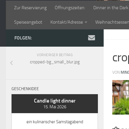
Zur Reservierung
Öffnungszeiten:
Dinner in the Dark
Speiseangebot
Kontakt/Adresse
Weihnachtsesse
FOLGEN:
cro
VORHERIGER BEITRAG
cropped-bg_small_blur.jpg
VON
MIN
GESCHENKIDEE
Candle light dinner
15. Mai 2026
ein kulinarischer Samstagabend