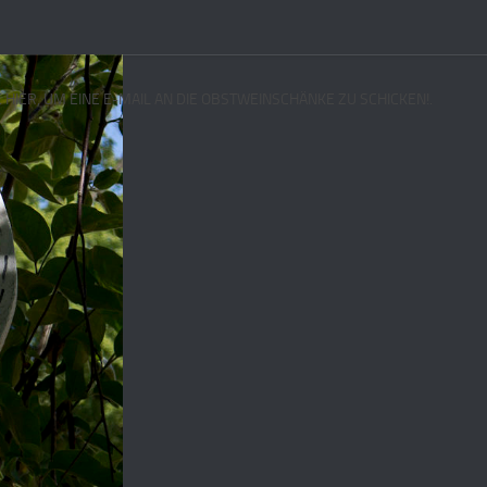
E HIER, UM EINE E-MAIL AN DIE OBSTWEINSCHÄNKE ZU SCHICKEN!.