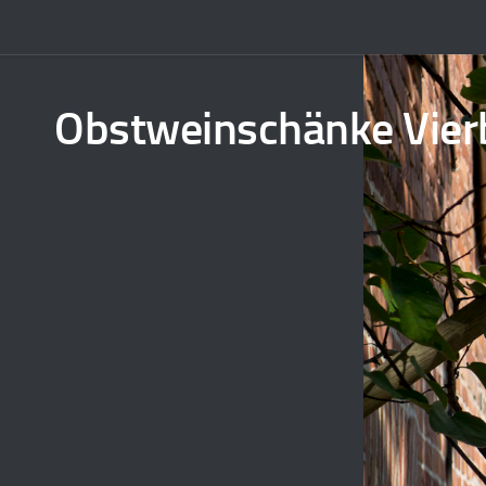
Obstweinschänke Vier