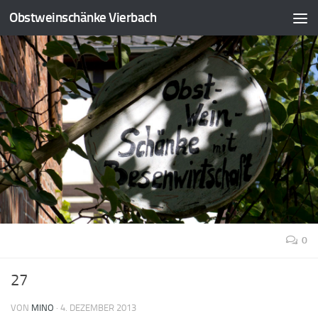
Obstweinschänke Vierbach
0
27
VON
MINO
·
4. DEZEMBER 2013