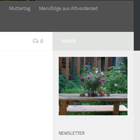
ü
Muttertag
Menüfolge aus Altvorderzeit
0
MEHR
NEWSLETTER