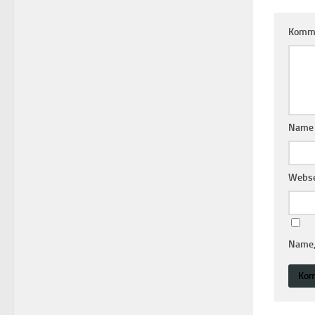
Komm
Nam
Webse
Name,