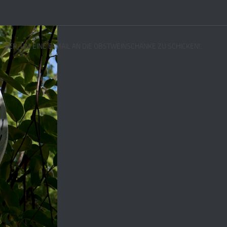
E HIER, UM EINE E-MAIL AN DIE OBSTWEINSCHÄNKE ZU SCHICKEN!.