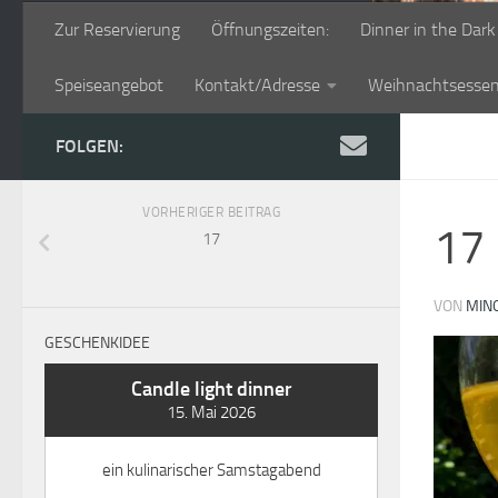
Zur Reservierung
Öffnungszeiten:
Dinner in the Dark
Speiseangebot
Kontakt/Adresse
Weihnachtsesse
FOLGEN:
VORHERIGER BEITRAG
17
17
VON
MIN
GESCHENKIDEE
Candle light dinner
15. Mai 2026
ein kulinarischer Samstagabend