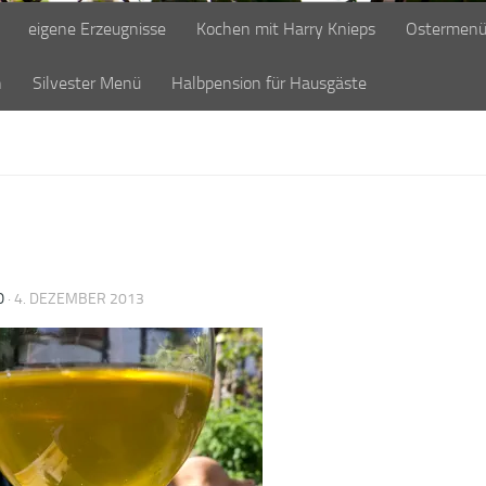
eigene Erzeugnisse
Kochen mit Harry Knieps
Ostermen
n
Silvester Menü
Halbpension für Hausgäste
O
·
4. DEZEMBER 2013