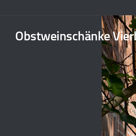
Obstweinschänke Vier