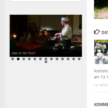
DAS
das ist der Koch
Kochsh
am 13.1
16. NOV
KOMME