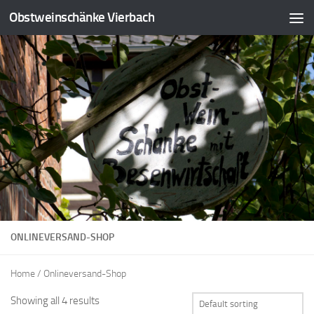
Obstweinschänke Vierbach
ONLINEVERSAND-SHOP
Home
/ Onlineversand-Shop
Showing all 4 results