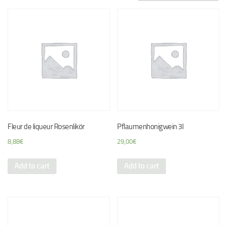
Fleur de liqueur Rosenlikör
Pflaumenhonigwein 3l
8,88
€
29,00
€
Add to cart
Add to cart