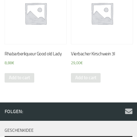
Rhabarberliqueur Good old Lady
Vierbacher Kirschwein 3l
8,88
€
29,00
€
Add to cart
Add to cart
FOLGEN:
GESCHENKIDEE