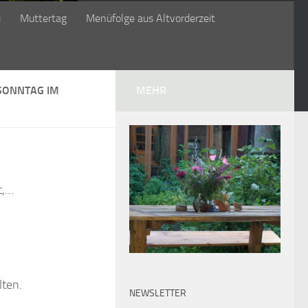
ü
Muttertag
Menüfolge aus Altvorderzeit
SONNTAG IM
MEHR
t,…
lten.
NEWSLETTER