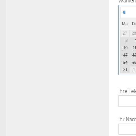
Wählen 
Mo
Di
27
28
3
10
1
17
1
24
2
31
1
Ihre Te
Ihr Nam