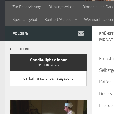
Zur Reservierung
Öffnungszeiten:
Dinner in the Dark
Speiseangebot
Kontakt/Adresse
Weihnachtsesse
FOLGEN:
FRÜHST
MONAT (
GESCHENKIDEE
Frühstü
Candle light dinner
15. Mai 2026
Selbstg
ein kulinarischer Samstagabend
Kaffee 
Reservi
Hier der