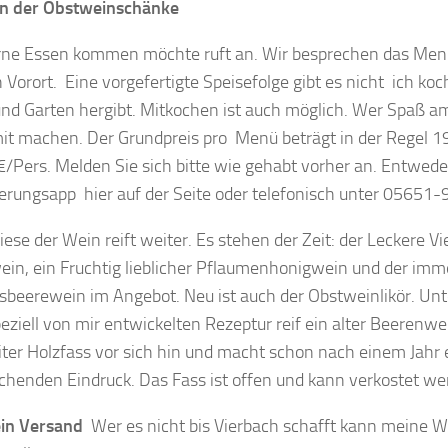
in der Obstweinschänke
ne Essen kommen möchte ruft an. Wir besprechen das Men
 Vorort. Eine vorgefertigte Speisefolge gibt es nicht ich ko
nd Garten hergibt. Mitkochen ist auch möglich. Wer Spaß a
it machen. Der Grundpreis pro Menü beträgt in der Regel 1
€/Pers. Melden Sie sich bitte wie gehabt vorher an. Entwede
erungsapp hier auf der Seite oder telefonisch unter 05651
riese der Wein reift weiter. Es stehen der Zeit: der Leckere V
ein, ein Fruchtig lieblicher Pflaumenhonigwein und der imme
sbeerewein im Angebot. Neu ist auch der Obstweinlikör. Un
peziell von mir entwickelten Rezeptur reif ein alter Beerenw
iter Holzfass vor sich hin und macht schon nach einem Jahr e
chenden Eindruck. Das Fass ist offen und kann verkostet we
in Versand
Wer es nicht bis Vierbach schafft kann meine W