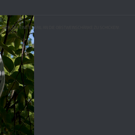
E HIER, UM EINE E-MAIL AN DIE OBSTWEINSCHÄNKE ZU SCHICKEN!.