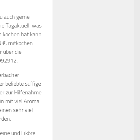
ü auch gerne
che Tagaktuell was
m kochen hat kann
9 €, mitkochen
r über die
-992912.
ierbacher
r beliebte süffige
ter zur Hilfenahme
ein mit viel Aroma
inen sehr viel
rden.
eine und Liköre