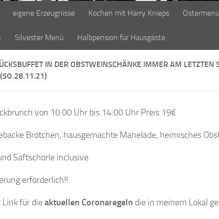
eigene Erzeugnisse
Kochen mit Harry Knieps
Ostermen
n
Silvester Menü
Halbpension für Hausgäste
ÜCKSBUFFET IN DER OBSTWEINSCHÄNKE IMMER AM LETZTEN 
SO.28.11.21)
ckbrunch von 10:00 Uhr bis 14:00 Uhr Preis 19€
ebacke Brötchen, hausgemachte Manelade, heimisches Obs
und Saftschorle inclusive
erung erforderlich!!
 Link für die
aktuellen Coronaregeln
die in meinem Lokal ge