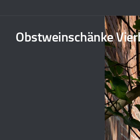
Obstweinschänke Vier