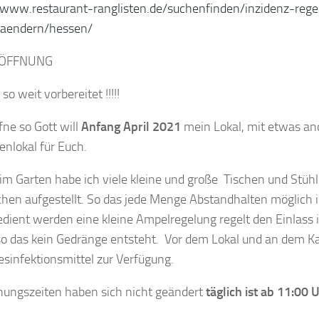
/www.restaurant-ranglisten.de/suchenfinden/inzidenz-rege
laendern/hessen/
ÖFFNUNG
t so weit vorbereitet !!!!!
fne so Gott will
Anfang April 2021
mein Lokal, mit etwas a
enlokal für Euch.
 im Garten habe ich viele kleine und große Tischen und Stühle
hen aufgestellt. So das jede Menge Abstandhalten möglich is
edient werden eine kleine Ampelregelung regelt den Einlass 
so das kein Gedränge entsteht. Vor dem Lokal und an dem 
esinfektionsmittel zur Verfügung.
nungszeiten haben sich nicht geändert
täglich ist ab 11:00 