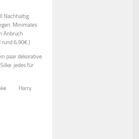
ll Nachhaltig
ngen. Minimales
ch Anbruch
 rund 6,90€ )
ein paar dekorative
Silke jedes für
schänke Harry