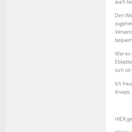
auch be
Den Wei
zugehen
Versand
bequem 
Wer es 
Etikett
sich is
Ich fre
Knieps
HIER ge