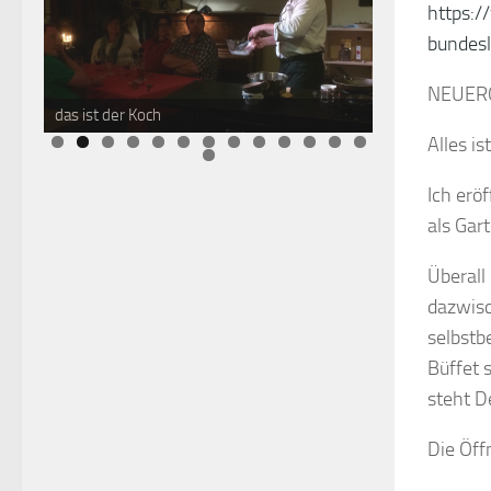
https:/
bundes
NEUER
das ist der Koch
Alles is
Ich eröf
als Gart
Überall
dazwisc
selbstb
Büffet 
steht D
Die Öff