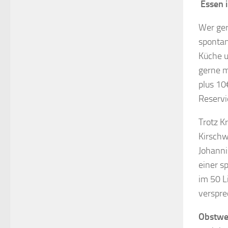
Essen 
Wer ger
spontan
Küche u
gerne m
plus 10
Reservi
Trotz K
Kirschw
Johanni
einer s
im 50 L
verspre
Obstwe